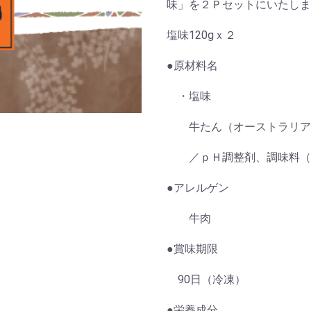
味」を２Ｐセットにいたしま
塩味120gｘ２
●原材料名
・塩味
牛たん（オーストラリア
／ｐＨ調整剤、調味料（ア
●アレルゲン
牛肉
●賞味期限
90日（冷凍）
●栄養成分