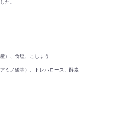
した。
産）、食塩、こしょう
ミノ酸等）、トレハロース、酵素